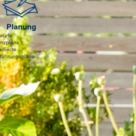
Planung
würfe
anzpläne
illierte
führungspläne