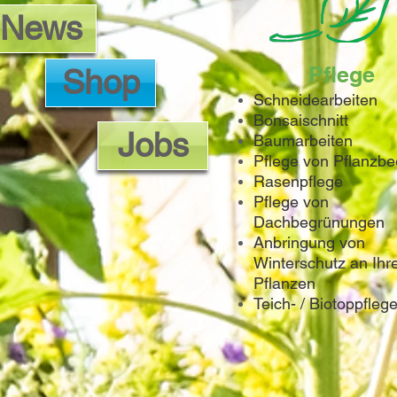
News
Pflege
Shop
Schneidearbeiten
Bonsaischnitt
Jobs
Baumarbeiten
Pflege von Pflanzbe
Rasenpflege
Pflege von
Dachbegrünungen
Anbringung von
Winterschutz an Ihr
Pflanzen
Teich- / Biotoppfleg