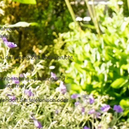
Jahren einen
arten.
en, der wenig Zeit beansprucht,
tenberatung, -planung und -
vieles mehr.
ehdorf Sie telefonisch oder