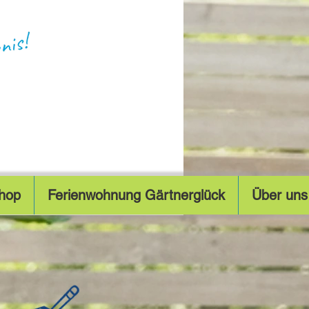
hop
Ferienwohnung Gärtnerglück
Über uns