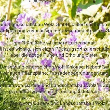
Automower
 und Landschaftsbau Wolz GmbH, bieten seit vielen 
ertigen und zuverlässigen Service rund um Ihren G
Ihre Grünfläche ist unsere Leidenschaft!
it ist es wichtig, sich einen Rückzugsort zu erschaff
aber die nötige Ruhe und Erholung bietet.
er Umsetzung einer solchen Wohlfühloase. Neben Gar
en wir auch Pflanzpläne, Fassadenbegrünungen und 
 Team von Garten- und Landschaftsbau Wolz in Schl
persönlich zu unserem Leistungsspektrum.
Ihr Team vom Garten- und Landschaftsbau Wolz