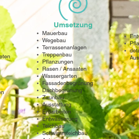
Umsetzung
Mauerbau
Ent
Wegebau
Pfl
Terrassenanlagen
deta
Treppenbau
eten
Aus
Pflanzungen
Rasen / Ansaaten
Wassergarten
Fassadenbegrünung
Dachbegrünung
en
Zaunbau
Ausstattung
e
Erdarbeiten
Entwässerung
Teichbau
Schwimmteichbau