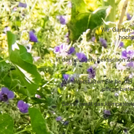
Wir, Garten-
hochw
In der heutigen, hektischen Ze
Wir unterstützen Sie bei d
pflege biet
Gerne berät das kompetente