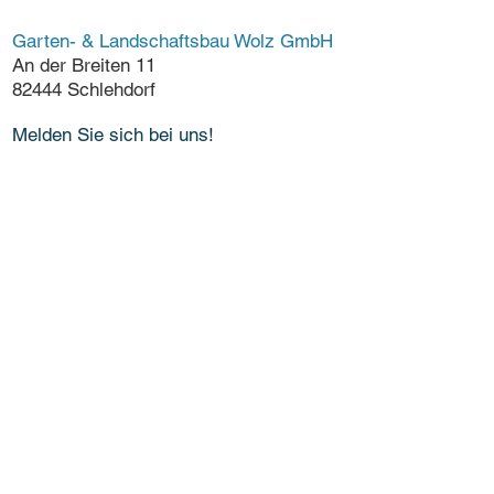
Garten- & Landschaftsbau Wolz GmbH
An der Breiten 11
82444 Schlehdorf
Melden Sie sich bei uns!
Telefon:
(08851) 26 99 96 - 0
Fax: (08851) 26 99 96 - 2
Mail:
service@garten-wolz.de
Kontakt & Anfahrt