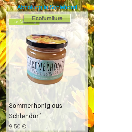
Abholung in Schlehdorf
Ecofurniture
nur Abholung
Sommerhonig aus
Schlehdorf
Preis
9,50 €